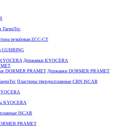
R
и TaeguTec
тина резьбовая ZCC-CT
ая GUHRING
е KYOCERA
Державки KYOCERA
AMET
вные DORMER PRAMET
Державки DORMER PRAMET
aeguTec
Пластины твердосплавные CBN ISCAR
 KYOCERA
зы KYOCERA
сплавные ISCAR
 DORMER PRAMET