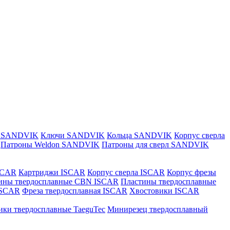
и SANDVIK
Ключи SANDVIK
Кольца SANDVIK
Корпус сверла
Патроны Weldon SANDVIK
Патроны для сверл SANDVIK
SCAR
Картриджи ISCAR
Корпус сверла ISCAR
Корпус фрезы
ины твердосплавные CBN ISCAR
Пластины твердосплавные
 ISCAR
Фреза твердосплавная ISCAR
Хвостовики ISCAR
ики твердосплавные TaeguTec
Минирезец твердосплавный