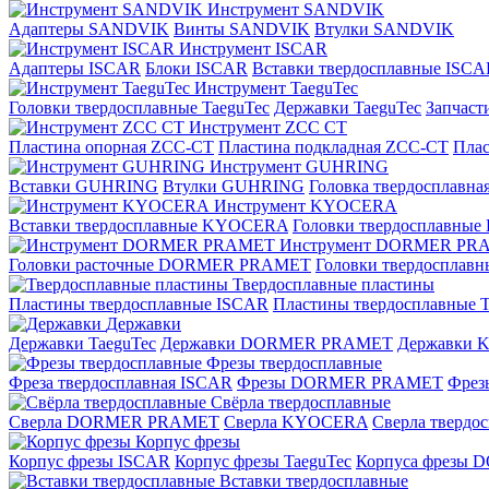
Инструмент SANDVIK
Адаптеры SANDVIK
Винты SANDVIK
Втулки SANDVIK
Инструмент ISCAR
Адаптеры ISCAR
Блоки ISCAR
Вставки твердосплавные ISCA
Инструмент TaeguTec
Головки твердосплавные TaeguTec
Державки TaeguTec
Запчаст
Инструмент ZCС CT
Пластина опорная ZCC-CT
Пластина подкладная ZCC-CT
Плас
Инструмент GUHRING
Вставки GUHRING
Втулки GUHRING
Головка твердосплавн
Инструмент KYOCERA
Вставки твердосплавные KYOCERA
Головки твердосплавны
Инструмент DORMER PR
Головки расточные DORMER PRAMET
Головки твердоспла
Твердосплавные пластины
Пластины твердосплавные ISCAR
Пластины твердосплавные T
Державки
Державки TaeguTec
Державки DORMER PRAMET
Державки
Фрезы твердосплавные
Фреза твердосплавная ISCAR
Фрезы DORMER PRAMET
Фре
Свёрла твердосплавные
Сверла DORMER PRAMET
Сверла KYOCERA
Сверла твердо
Корпус фрезы
Корпус фрезы ISCAR
Корпус фрезы TaeguTec
Корпуса фрезы
Вставки твердосплавные