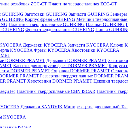
тина резьбовая ZCC-CT
Пластина твердосплавная ZCC-CT
ая GUHRING
Заготовки GUHRING
Запчасти GUHRING
Зенкеры
ла GUHRING
Корпус фрезы GUHRING
Метчики твердосплавны
ING
Пластины твердосплавные GUHRING
Плашки GUHRING
ные GUHRING
Фрезы твердосплавные GUHRING
Цанги GUHRI
е KYOCERA
Державки KYOCERA
Запчасти KYOCERA
Ключи 
верла KYOCERA
Фрезы KYOCERA
Хвостовики KYOCERA
AMET
вные DORMER PRAMET
Державки DORMER PRAMET
Заготов
RAMET
Кассеты для корпусов фрез DORMER PRAMET
Корпуса
умента DORMER PRAMET
Оправки DORMER PRAMET
Оснаст
ые DORMER PRAMET
Развертки твердосплавные DORMER PRA
MER PRAMET
Хвостовики DORMER PRAMET
Цековки тверд
aeguTec
Пластины твердосплавные CBN ISCAR
Пластины тве
 KYOCERA
Державки SANDVIK
Минирезец твердосплавный Tae
зы KYOCERA
сплавные ISCAR