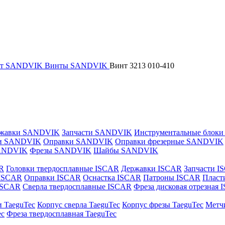
нт SANDVIK
Винты SANDVIK
Винт 3213 010-410
жавки SANDVIK
Запчасти SANDVIK
Инструментальные блок
и SANDVIK
Оправки SANDVIK
Оправки фрезерные SANDVIK
ANDVIK
Фрезы SANDVIK
Шайбы SANDVIK
R
Головки твердосплавные ISCAR
Державки ISCAR
Запчасти I
 ISCAR
Оправки ISCAR
Оснастка ISCAR
Патроны ISCAR
Пласт
 ISCAR
Сверла твердосплавные ISCAR
Фреза дисковая отрезная
и TaeguTec
Корпус сверла TaeguTec
Корпус фрезы TaeguTec
Метч
ec
Фреза твердосплавная TaeguTec