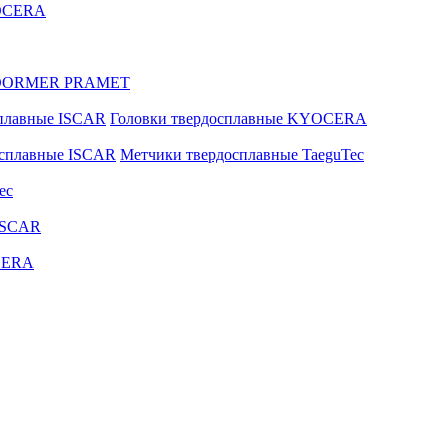
YOCERA
ые DORMER PRAMET
сплавные ISCAR
Головки твердосплавные KYOCERA
осплавные ISCAR
Метчики твердосплавные TaeguTec
ec
ISCAR
CERA