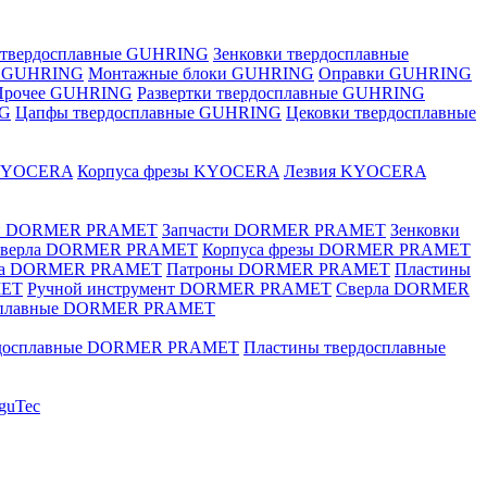
 твердосплавные GUHRING
Зенковки твердосплавные
е GUHRING
Монтажные блоки GUHRING
Оправки GUHRING
Прочее GUHRING
Развертки твердосплавные GUHRING
NG
Цапфы твердосплавные GUHRING
Цековки твердосплавные
KYOCERA
Корпуса фрезы KYOCERA
Лезвия KYOCERA
ки DORMER PRAMET
Запчасти DORMER PRAMET
Зенковки
 сверла DORMER PRAMET
Корпуса фрезы DORMER PRAMET
ка DORMER PRAMET
Патроны DORMER PRAMET
Пластины
MET
Ручной инструмент DORMER PRAMET
Сверла DORMER
осплавные DORMER PRAMET
рдосплавные DORMER PRAMET
Пластины твердосплавные
guTec