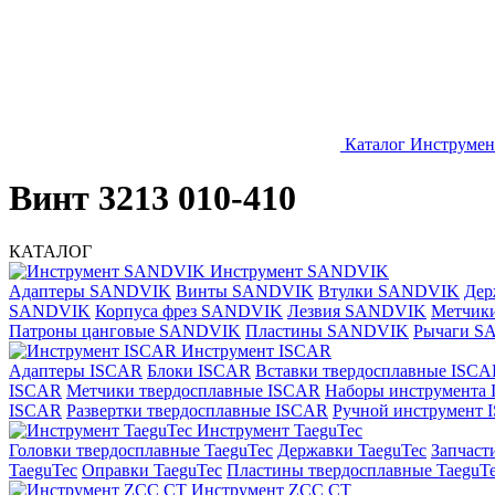
Каталог
Инструме
Винт 3213 010-410
КАТАЛОГ
Инструмент SANDVIK
Адаптеры SANDVIK
Винты SANDVIK
Втулки SANDVIK
Дер
SANDVIK
Корпуса фрез SANDVIK
Лезвия SANDVIK
Метчик
Патроны цанговые SANDVIK
Пластины SANDVIK
Рычаги S
Инструмент ISCAR
Адаптеры ISCAR
Блоки ISCAR
Вставки твердосплавные ISCA
ISCAR
Метчики твердосплавные ISCAR
Наборы инструмента
ISCAR
Развертки твердосплавные ISCAR
Ручной инструмент
Инструмент TaeguTec
Головки твердосплавные TaeguTec
Державки TaeguTec
Запчаст
TaeguTec
Оправки TaeguTec
Пластины твердосплавные TaeguT
Инструмент ZCС CT