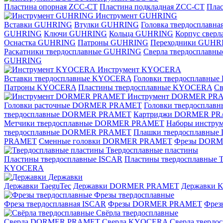
Пластина опорная ZCC-CT
Пластина подкладная ZCC-CT
Плас
Инструмент GUHRING
Вставки GUHRING
Втулки GUHRING
Головка твердосплавн
GUHRING
Ключи GUHRING
Кольца GUHRING
Корпус свер
Оснастка GUHRING
Патроны GUHRING
Переходники GUHR
Раскатники твердосплавные GUHRING
Сверла твердосплав
GUHRING
Инструмент KYOCERA
Вставки твердосплавные KYOCERA
Головки твердосплавны
Патроны KYOCERA
Пластины твердосплавные KYOCERA
С
Инструмент DORMER PR
Головки расточные DORMER PRAMET
Головки твердоспла
твердосплавные DORMER PRAMET
Картриджи DORMER P
Метчики твердосплавные DORMER PRAMET
Наборы инстр
твердосплавные DORMER PRAMET
Плашки твердосплавн
PRAMET
Сменные головки DORMER PRAMET
Фрезы DOR
Твердосплавные пластины
Пластины твердосплавные ISCAR
Пластины твердосплавные T
KYOCERA
Державки
Державки TaeguTec
Державки DORMER PRAMET
Державки
Фрезы твердосплавные
Фреза твердосплавная ISCAR
Фрезы DORMER PRAMET
Фре
Свёрла твердосплавные
Сверла DORMER PRAMET
Сверла KYOCERA
Сверла твердо