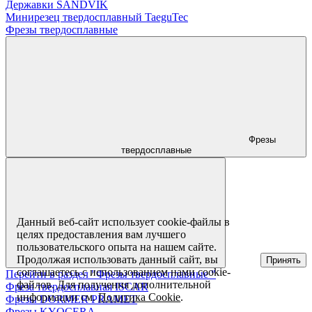
Державки SANDVIK
Минирезец твердосплавный TaeguTec
Фрезы твердосплавные
Фрезы
твердосплавные
Данный веб-сайт использует cookie-файлы в
целях предоставления вам лучшего
пользовательского опыта на нашем сайте.
Продолжая использовать данный сайт, вы
Принять
соглашаетесь с использованием нами cookie-
Перейти в раздел "Фрезы твердосплавные "
файлов. Для получения дополнительной
Фреза твердосплавная ISCAR
информации см.
Политика Cookie
.
Фрезы DORMER PRAMET
Фрезы KYOCERA