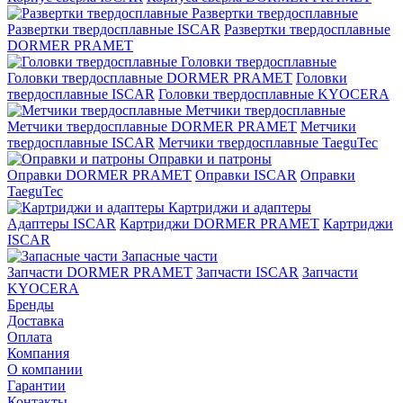
Развертки твердосплавные
Развертки твердосплавные ISCAR
Развертки твердосплавные
DORMER PRAMET
Головки твердосплавные
Головки твердосплавные DORMER PRAMET
Головки
твердосплавные ISCAR
Головки твердосплавные KYOCERA
Метчики твердосплавные
Метчики твердосплавные DORMER PRAMET
Метчики
твердосплавные ISCAR
Метчики твердосплавные TaeguTec
Оправки и патроны
Оправки DORMER PRAMET
Оправки ISCAR
Оправки
TaeguTec
Картриджи и адаптеры
Адаптеры ISCAR
Картриджи DORMER PRAMET
Картриджи
ISCAR
Запасные части
Запчасти DORMER PRAMET
Запчасти ISCAR
Запчасти
KYOCERA
Бренды
Доставка
Оплата
Компания
О компании
Гарантии
Контакты