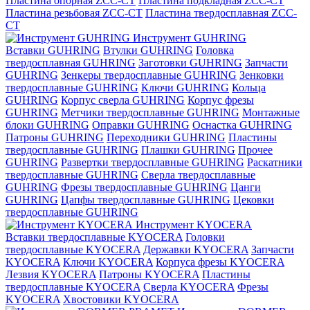
Пластина опорная ZCC-CT
Пластина подкладная ZCC-CT
Пластина резьбовая ZCC-CT
Пластина твердосплавная ZCC-
CT
Инструмент GUHRING
Вставки GUHRING
Втулки GUHRING
Головка
твердосплавная GUHRING
Заготовки GUHRING
Запчасти
GUHRING
Зенкеры твердосплавные GUHRING
Зенковки
твердосплавные GUHRING
Ключи GUHRING
Кольца
GUHRING
Корпус сверла GUHRING
Корпус фрезы
GUHRING
Метчики твердосплавные GUHRING
Монтажные
блоки GUHRING
Оправки GUHRING
Оснастка GUHRING
Патроны GUHRING
Переходники GUHRING
Пластины
твердосплавные GUHRING
Плашки GUHRING
Прочее
GUHRING
Развертки твердосплавные GUHRING
Раскатники
твердосплавные GUHRING
Сверла твердосплавные
GUHRING
Фрезы твердосплавные GUHRING
Цанги
GUHRING
Цапфы твердосплавные GUHRING
Цековки
твердосплавные GUHRING
Инструмент KYOCERA
Вставки твердосплавные KYOCERA
Головки
твердосплавные KYOCERA
Державки KYOCERA
Запчасти
KYOCERA
Ключи KYOCERA
Корпуса фрезы KYOCERA
Лезвия KYOCERA
Патроны KYOCERA
Пластины
твердосплавные KYOCERA
Сверла KYOCERA
Фрезы
KYOCERA
Хвостовики KYOCERA