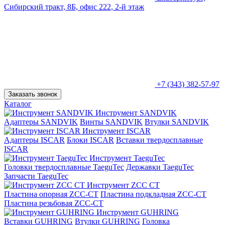
Сибирский тракт, 8Б, офис 222, 2-й этаж
+7 (343) 382-57-97
Заказать звонок
Каталог
Инструмент SANDVIK
Адаптеры SANDVIK
Винты SANDVIK
Втулки SANDVIK
Инструмент ISCAR
Адаптеры ISCAR
Блоки ISCAR
Вставки твердосплавные
ISCAR
Инструмент TaeguTec
Головки твердосплавные TaeguTec
Державки TaeguTec
Запчасти TaeguTec
Инструмент ZCС CT
Пластина опорная ZCC-CT
Пластина подкладная ZCC-CT
Пластина резьбовая ZCC-CT
Инструмент GUHRING
Вставки GUHRING
Втулки GUHRING
Головка