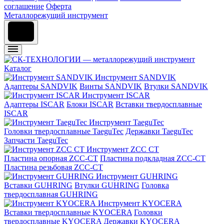
соглашение
Оферта
Металлорежущий инструмент
Каталог
Инструмент SANDVIK
Адаптеры SANDVIK
Винты SANDVIK
Втулки SANDVIK
Инструмент ISCAR
Адаптеры ISCAR
Блоки ISCAR
Вставки твердосплавные
ISCAR
Инструмент TaeguTec
Головки твердосплавные TaeguTec
Державки TaeguTec
Запчасти TaeguTec
Инструмент ZCС CT
Пластина опорная ZCC-CT
Пластина подкладная ZCC-CT
Пластина резьбовая ZCC-CT
Инструмент GUHRING
Вставки GUHRING
Втулки GUHRING
Головка
твердосплавная GUHRING
Инструмент KYOCERA
Вставки твердосплавные KYOCERA
Головки
твердосплавные KYOCERA
Державки KYOCERA