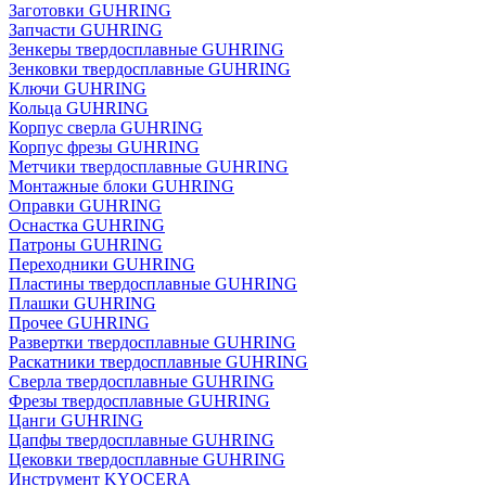
Заготовки GUHRING
Запчасти GUHRING
Зенкеры твердосплавные GUHRING
Зенковки твердосплавные GUHRING
Ключи GUHRING
Кольца GUHRING
Корпус сверла GUHRING
Корпус фрезы GUHRING
Метчики твердосплавные GUHRING
Монтажные блоки GUHRING
Оправки GUHRING
Оснастка GUHRING
Патроны GUHRING
Переходники GUHRING
Пластины твердосплавные GUHRING
Плашки GUHRING
Прочее GUHRING
Развертки твердосплавные GUHRING
Раскатники твердосплавные GUHRING
Сверла твердосплавные GUHRING
Фрезы твердосплавные GUHRING
Цанги GUHRING
Цапфы твердосплавные GUHRING
Цековки твердосплавные GUHRING
Инструмент KYOCERA