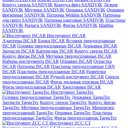
Корпус сверла SANDVIK
Корпуса фрез SANDVIK
Лезвия
SANDVIK
Метчики SANDVIK
Оправки SANDVIK
Оправки
фрезерные SANDVIK
Патроны Weldon SANDVIK
Патроны
для сверл SANDVIK
Патроны цанговые SANDVIK
Пластины
SANDVIK
Рычаги SANDVIK
Фрезы SANDVIK
Шайбы
SANDVIK
Инструмент ISCAR
Адаптеры ISCAR
Блоки ISCAR
Вставки твердосплавные
ISCAR
Головки твердосплавные ISCAR
Державки ISCAR
Запчасти ISCAR
Картриджи ISCAR
Корпус сверла ISCAR
Корпус фрезы ISCAR
Метчики твердосплавные ISCAR
Наборы инструмента ISCAR
Оправки ISCAR
Оснастка
ISCAR
Патроны ISCAR
Пластины твердосплавные CBN
ISCAR
Пластины твердосплавные ISCAR
Развертки
твердосплавные ISCAR
Ручной инструмент ISCAR
Сверла
твердосплавные ISCAR
Фреза дисковая отрезная ISCAR
Фреза твердосплавная ISCAR
Хвостовики ISCAR
Инструмент TaeguTec
Головки твердосплавные TaeguTec
Державки TaeguTec
Запчасти TaeguTec
Корпус сверла TaeguTec
Корпус фрезы
TaeguTec
Метчики твердосплавные TaeguTec
Минирезец
твердосплавный TaeguTec
Оправки TaeguTec
Пластины
твердосплавные TaeguTec
Фреза твердосплавная TaeguTec
Инструмент ZCС CT