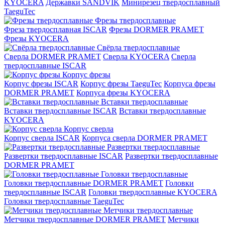
KYOCERA
Державки SANDVIK
Минирезец твердосплавный
TaeguTec
Фрезы твердосплавные
Фреза твердосплавная ISCAR
Фрезы DORMER PRAMET
Фрезы KYOCERA
Свёрла твердосплавные
Сверла DORMER PRAMET
Сверла KYOCERA
Сверла
твердосплавные ISCAR
Корпус фрезы
Корпус фрезы ISCAR
Корпус фрезы TaeguTec
Корпуса фрезы
DORMER PRAMET
Корпуса фрезы KYOCERA
Вставки твердосплавные
Вставки твердосплавные ISCAR
Вставки твердосплавные
KYOCERA
Корпус сверла
Корпус сверла ISCAR
Корпуса сверла DORMER PRAMET
Развертки твердосплавные
Развертки твердосплавные ISCAR
Развертки твердосплавные
DORMER PRAMET
Головки твердосплавные
Головки твердосплавные DORMER PRAMET
Головки
твердосплавные ISCAR
Головки твердосплавные KYOCERA
Головки твердосплавные TaeguTec
Метчики твердосплавные
Метчики твердосплавные DORMER PRAMET
Метчики