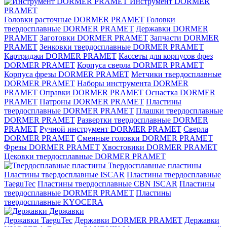
Инструмент DORMER
PRAMET
Головки расточные DORMER PRAMET
Головки
твердосплавные DORMER PRAMET
Державки DORMER
PRAMET
Заготовки DORMER PRAMET
Запчасти DORMER
PRAMET
Зенковки твердосплавные DORMER PRAMET
Картриджи DORMER PRAMET
Кассеты для корпусов фрез
DORMER PRAMET
Корпуса сверла DORMER PRAMET
Корпуса фрезы DORMER PRAMET
Метчики твердосплавные
DORMER PRAMET
Наборы инструмента DORMER
PRAMET
Оправки DORMER PRAMET
Оснастка DORMER
PRAMET
Патроны DORMER PRAMET
Пластины
твердосплавные DORMER PRAMET
Плашки твердосплавные
DORMER PRAMET
Развертки твердосплавные DORMER
PRAMET
Ручной инструмент DORMER PRAMET
Сверла
DORMER PRAMET
Сменные головки DORMER PRAMET
Фрезы DORMER PRAMET
Хвостовики DORMER PRAMET
Цековки твердосплавные DORMER PRAMET
Твердосплавные пластины
Пластины твердосплавные ISCAR
Пластины твердосплавные
TaeguTec
Пластины твердосплавные CBN ISCAR
Пластины
твердосплавные DORMER PRAMET
Пластины
твердосплавные KYOCERA
Державки
Державки TaeguTec
Державки DORMER PRAMET
Державки