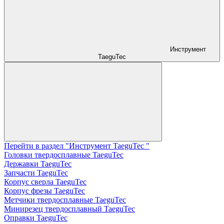
Инструмент
TaeguTec
Перейти в раздел "Инструмент TaeguTec "
Головки твердосплавные TaeguTec
Державки TaeguTec
Запчасти TaeguTec
Корпус сверла TaeguTec
Корпус фрезы TaeguTec
Метчики твердосплавные TaeguTec
Минирезец твердосплавный TaeguTec
Оправки TaeguTec