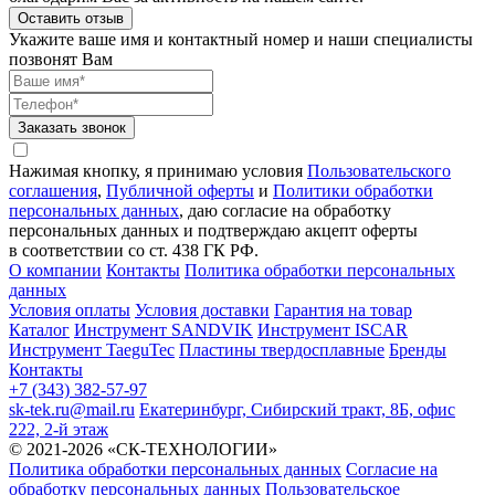
Оставить отзыв
Укажите ваше имя и контактный номер и наши специалисты
позвонят Вам
Заказать звонок
Нажимая кнопку, я принимаю условия
Пользовательского
соглашения
,
Публичной оферты
и
Политики обработки
персональных данных
, даю согласие на обработку
персональных данных и подтверждаю акцепт оферты
в соответствии со ст. 438 ГК РФ.
О компании
Контакты
Политика обработки персональных
данных
Условия оплаты
Условия доставки
Гарантия на товар
Каталог
Инструмент SANDVIK
Инструмент ISCAR
Инструмент TaeguTec
Пластины твердосплавные
Бренды
Контакты
+7 (343) 382-57-97
sk-tek.ru@mail.ru
Екатеринбург, Сибирский тракт, 8Б, офис
222, 2-й этаж
© 2021-2026 «СК-ТЕХНОЛОГИИ»
Политика обработки персональных данных
Согласие на
обработку персональных данных
Пользовательское