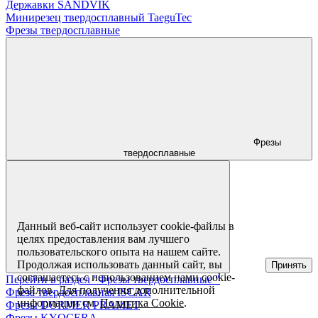
Державки SANDVIK
Минирезец твердосплавный TaeguTec
Фрезы твердосплавные
Фрезы
твердосплавные
Данный веб-сайт использует cookie-файлы в
целях предоставления вам лучшего
пользовательского опыта на нашем сайте.
Продолжая использовать данный сайт, вы
Принять
соглашаетесь с использованием нами cookie-
Перейти в раздел "Фрезы твердосплавные "
файлов. Для получения дополнительной
Фреза твердосплавная ISCAR
информации см.
Политика Cookie
.
Фрезы DORMER PRAMET
Фрезы KYOCERA