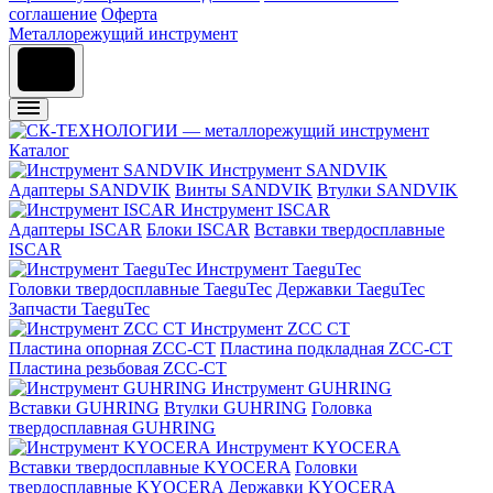
соглашение
Оферта
Металлорежущий инструмент
Каталог
Инструмент SANDVIK
Адаптеры SANDVIK
Винты SANDVIK
Втулки SANDVIK
Инструмент ISCAR
Адаптеры ISCAR
Блоки ISCAR
Вставки твердосплавные
ISCAR
Инструмент TaeguTec
Головки твердосплавные TaeguTec
Державки TaeguTec
Запчасти TaeguTec
Инструмент ZCС CT
Пластина опорная ZCC-CT
Пластина подкладная ZCC-CT
Пластина резьбовая ZCC-CT
Инструмент GUHRING
Вставки GUHRING
Втулки GUHRING
Головка
твердосплавная GUHRING
Инструмент KYOCERA
Вставки твердосплавные KYOCERA
Головки
твердосплавные KYOCERA
Державки KYOCERA