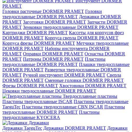
Инструмент DORMER
PRAMET
Головки расточные DORMER PRAMET
Головки
твердосплавные DORMER PRAMET
Державки DORMER
PRAMET
Заготовки DORMER PRAMET
Запчасти DORMER
PRAMET
Зенковки твердосплавные DORMER PRAMET
Картриджи DORMER PRAMET
Кассеты для корпусов фрез
DORMER PRAMET
Корпуса сверла DORMER PRAMET
Корпуса фрезы DORMER PRAMET
Метчики твердосплавные
DORMER PRAMET
Наборы инструмента DORMER
PRAMET
Оправки DORMER PRAMET
Оснастка DORMER
PRAMET
Патроны DORMER PRAMET
Пластины
твердосплавные DORMER PRAMET
Плашки твердосплавные
DORMER PRAMET
Развертки твердосплавные DORMER
PRAMET
Ручной инструмент DORMER PRAMET
Сверла
DORMER PRAMET
Сменные головки DORMER PRAMET
Фрезы DORMER PRAMET
Хвостовики DORMER PRAMET
Цековки твердосплавные DORMER PRAMET
Твердосплавные пластины
Пластины твердосплавные ISCAR
Пластины твердосплавные
TaeguTec
Пластины твердосплавные CBN ISCAR
Пластины
твердосплавные DORMER PRAMET
Пластины
твердосплавные KYOCERA
Державки
Державки TaeguTec
Державки DORMER PRAMET
Державки