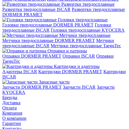
Развертки твердосплавные
Развертки твердосплавные ISCAR
Развертки твердосплавные
DORMER PRAMET
Головки твердосплавные
Головки твердосплавные DORMER PRAMET
Головки
твердосплавные ISCAR
Головки твердосплавные KYOCERA
Метчики твердосплавные
Метчики твердосплавные DORMER PRAMET
Метчики
твердосплавные ISCAR
Метчики твердосплавные TaeguTec
Оправки и патроны
Оправки DORMER PRAMET
Оправки ISCAR
Оправки
TaeguTec
Картриджи и адаптеры
Адаптеры ISCAR
Картриджи DORMER PRAMET
Картриджи
ISCAR
Запасные части
Запчасти DORMER PRAMET
Запчасти ISCAR
Запчасти
KYOCERA
Бренды
Доставка
Оплата
Компания
О компании
Гарантии
Контакты