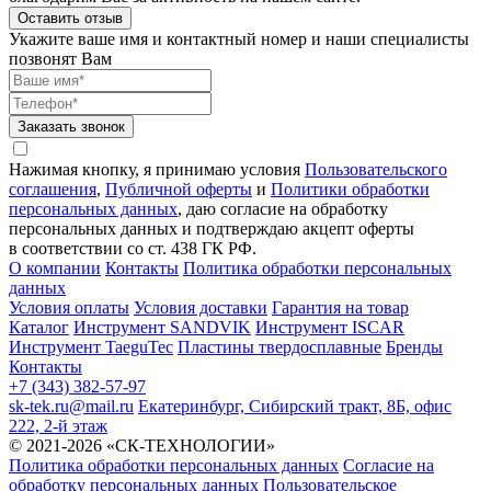
Оставить отзыв
Укажите ваше имя и контактный номер и наши специалисты
позвонят Вам
Заказать звонок
Нажимая кнопку, я принимаю условия
Пользовательского
соглашения
,
Публичной оферты
и
Политики обработки
персональных данных
, даю согласие на обработку
персональных данных и подтверждаю акцепт оферты
в соответствии со ст. 438 ГК РФ.
О компании
Контакты
Политика обработки персональных
данных
Условия оплаты
Условия доставки
Гарантия на товар
Каталог
Инструмент SANDVIK
Инструмент ISCAR
Инструмент TaeguTec
Пластины твердосплавные
Бренды
Контакты
+7 (343) 382-57-97
sk-tek.ru@mail.ru
Екатеринбург, Сибирский тракт, 8Б, офис
222, 2-й этаж
© 2021-2026 «СК-ТЕХНОЛОГИИ»
Политика обработки персональных данных
Согласие на
обработку персональных данных
Пользовательское