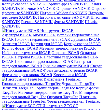
Корпус сверла SANDVIK
Корпуса фрез SANDVIK
Лезвия
SANDVIK
Метчики SANDVIK
Оправки SANDVIK
Оправки
фрезерные SANDVIK
Патроны Weldon SANDVIK
Патроны
для сверл SANDVIK
Патроны цанговые SANDVIK
Пластины
SANDVIK
Рычаги SANDVIK
Фрезы SANDVIK
Шайбы
SANDVIK
Инструмент ISCAR
Адаптеры ISCAR
Блоки ISCAR
Вставки твердосплавные
ISCAR
Головки твердосплавные ISCAR
Державки ISCAR
Запчасти ISCAR
Картриджи ISCAR
Корпус сверла ISCAR
Корпус фрезы ISCAR
Метчики твердосплавные ISCAR
Наборы инструмента ISCAR
Оправки ISCAR
Оснастка
ISCAR
Патроны ISCAR
Пластины твердосплавные CBN
ISCAR
Пластины твердосплавные ISCAR
Развертки
твердосплавные ISCAR
Ручной инструмент ISCAR
Сверла
твердосплавные ISCAR
Фреза дисковая отрезная ISCAR
Фреза твердосплавная ISCAR
Хвостовики ISCAR
Инструмент TaeguTec
Головки твердосплавные TaeguTec
Державки TaeguTec
Запчасти TaeguTec
Корпус сверла TaeguTec
Корпус фрезы
TaeguTec
Метчики твердосплавные TaeguTec
Минирезец
твердосплавный TaeguTec
Оправки TaeguTec
Пластины
твердосплавные TaeguTec
Фреза твердосплавная TaeguTec
Инструмент ZCС CT