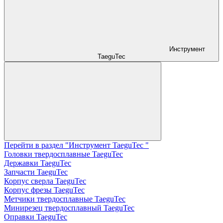
Инструмент
TaeguTec
Перейти в раздел "Инструмент TaeguTec "
Головки твердосплавные TaeguTec
Державки TaeguTec
Запчасти TaeguTec
Корпус сверла TaeguTec
Корпус фрезы TaeguTec
Метчики твердосплавные TaeguTec
Минирезец твердосплавный TaeguTec
Оправки TaeguTec