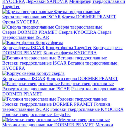
KYOCERA
Державки SANDVIK
Минирезец твердосплавный
TaeguTec
Фрезы твердосплавные
Фреза твердосплавная ISCAR
Фрезы DORMER PRAMET
Фрезы KYOCERA
Свёрла твердосплавные
Сверла DORMER PRAMET
Сверла KYOCERA
Сверла
твердосплавные ISCAR
Корпус фрезы
Корпус фрезы ISCAR
Корпус фрезы TaeguTec
Корпуса фрезы
DORMER PRAMET
Корпуса фрезы KYOCERA
Вставки твердосплавные
Вставки твердосплавные ISCAR
Вставки твердосплавные
KYOCERA
Корпус сверла
Корпус сверла ISCAR
Корпуса сверла DORMER PRAMET
Развертки твердосплавные
Развертки твердосплавные ISCAR
Развертки твердосплавные
DORMER PRAMET
Головки твердосплавные
Головки твердосплавные DORMER PRAMET
Головки
твердосплавные ISCAR
Головки твердосплавные KYOCERA
Головки твердосплавные TaeguTec
Метчики твердосплавные
Метчики твердосплавные DORMER PRAMET
Метчики