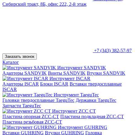
Сибирский тракт, 8Б, офис 222, 2-й этаж
+7 (343) 382-57-97
Заказать звонок
Каталог
Инструмент SANDVIK
Адаптеры SANDVIK
Винты SANDVIK
Втулки SANDVIK
Инструмент ISCAR
Адаптеры ISCAR
Блоки ISCAR
Вставки твердосплавные
ISCAR
Инструмент TaeguTec
Головки твердосплавные TaeguTec
Державки TaeguTec
Запчасти TaeguTec
Инструмент ZCС CT
Пластина опорная ZCC-CT
Пластина подкладная ZCC-CT
Пластина резьбовая ZCC-CT
Инструмент GUHRING
Вставки GUHRING
Втулки GUHRING
Головка