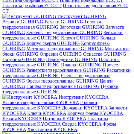
Пластина опорная ZCC-CT
Пластина подкладная ZCC-CT
Пластина резьбовая ZCC-CT
Пластина твердосплавная ZCC-
CT
Инструмент GUHRING
Вставки GUHRING
Втулки GUHRING
Головка
твердосплавная GUHRING
Заготовки GUHRING
Запчасти
GUHRING
Зенкеры твердосплавные GUHRING
Зенковки
твердосплавные GUHRING
Ключи GUHRING
Кольца
GUHRING
Корпус сверла GUHRING
Корпус фрезы
GUHRING
Метчики твердосплавные GUHRING
Монтажные
блоки GUHRING
Оправки GUHRING
Оснастка GUHRING
Патроны GUHRING
Переходники GUHRING
Пластины
твердосплавные GUHRING
Плашки GUHRING
Прочее
GUHRING
Развертки твердосплавные GUHRING
Раскатники
твердосплавные GUHRING
Сверла твердосплавные
GUHRING
Фрезы твердосплавные GUHRING
Цанги
GUHRING
Цапфы твердосплавные GUHRING
Цековки
твердосплавные GUHRING
Инструмент KYOCERA
Вставки твердосплавные KYOCERA
Головки
твердосплавные KYOCERA
Державки KYOCERA
Запчасти
KYOCERA
Ключи KYOCERA
Корпуса фрезы KYOCERA
Лезвия KYOCERA
Патроны KYOCERA
Пластины
твердосплавные KYOCERA
Сверла KYOCERA
Фрезы
KYOCERA
Хвостовики KYOCERA