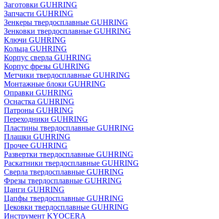
Заготовки GUHRING
Запчасти GUHRING
Зенкеры твердосплавные GUHRING
Зенковки твердосплавные GUHRING
Ключи GUHRING
Кольца GUHRING
Корпус сверла GUHRING
Корпус фрезы GUHRING
Метчики твердосплавные GUHRING
Монтажные блоки GUHRING
Оправки GUHRING
Оснастка GUHRING
Патроны GUHRING
Переходники GUHRING
Пластины твердосплавные GUHRING
Плашки GUHRING
Прочее GUHRING
Развертки твердосплавные GUHRING
Раскатники твердосплавные GUHRING
Сверла твердосплавные GUHRING
Фрезы твердосплавные GUHRING
Цанги GUHRING
Цапфы твердосплавные GUHRING
Цековки твердосплавные GUHRING
Инструмент KYOCERA