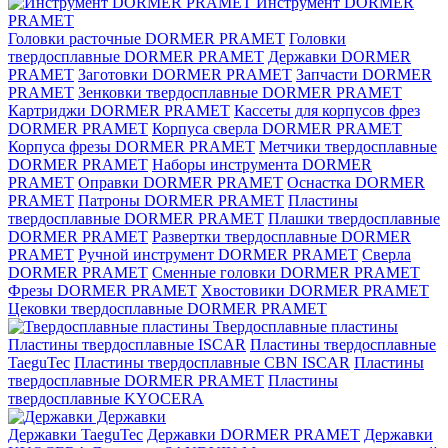
Инструмент DORMER
PRAMET
Головки расточные DORMER PRAMET
Головки
твердосплавные DORMER PRAMET
Державки DORMER
PRAMET
Заготовки DORMER PRAMET
Запчасти DORMER
PRAMET
Зенковки твердосплавные DORMER PRAMET
Картриджи DORMER PRAMET
Кассеты для корпусов фрез
DORMER PRAMET
Корпуса сверла DORMER PRAMET
Корпуса фрезы DORMER PRAMET
Метчики твердосплавные
DORMER PRAMET
Наборы инструмента DORMER
PRAMET
Оправки DORMER PRAMET
Оснастка DORMER
PRAMET
Патроны DORMER PRAMET
Пластины
твердосплавные DORMER PRAMET
Плашки твердосплавные
DORMER PRAMET
Развертки твердосплавные DORMER
PRAMET
Ручной инструмент DORMER PRAMET
Сверла
DORMER PRAMET
Сменные головки DORMER PRAMET
Фрезы DORMER PRAMET
Хвостовики DORMER PRAMET
Цековки твердосплавные DORMER PRAMET
Твердосплавные пластины
Пластины твердосплавные ISCAR
Пластины твердосплавные
TaeguTec
Пластины твердосплавные CBN ISCAR
Пластины
твердосплавные DORMER PRAMET
Пластины
твердосплавные KYOCERA
Державки
Державки TaeguTec
Державки DORMER PRAMET
Державки