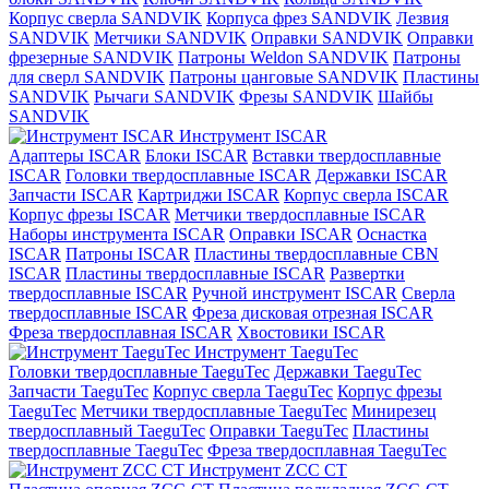
Корпус сверла SANDVIK
Корпуса фрез SANDVIK
Лезвия
SANDVIK
Метчики SANDVIK
Оправки SANDVIK
Оправки
фрезерные SANDVIK
Патроны Weldon SANDVIK
Патроны
для сверл SANDVIK
Патроны цанговые SANDVIK
Пластины
SANDVIK
Рычаги SANDVIK
Фрезы SANDVIK
Шайбы
SANDVIK
Инструмент ISCAR
Адаптеры ISCAR
Блоки ISCAR
Вставки твердосплавные
ISCAR
Головки твердосплавные ISCAR
Державки ISCAR
Запчасти ISCAR
Картриджи ISCAR
Корпус сверла ISCAR
Корпус фрезы ISCAR
Метчики твердосплавные ISCAR
Наборы инструмента ISCAR
Оправки ISCAR
Оснастка
ISCAR
Патроны ISCAR
Пластины твердосплавные CBN
ISCAR
Пластины твердосплавные ISCAR
Развертки
твердосплавные ISCAR
Ручной инструмент ISCAR
Сверла
твердосплавные ISCAR
Фреза дисковая отрезная ISCAR
Фреза твердосплавная ISCAR
Хвостовики ISCAR
Инструмент TaeguTec
Головки твердосплавные TaeguTec
Державки TaeguTec
Запчасти TaeguTec
Корпус сверла TaeguTec
Корпус фрезы
TaeguTec
Метчики твердосплавные TaeguTec
Минирезец
твердосплавный TaeguTec
Оправки TaeguTec
Пластины
твердосплавные TaeguTec
Фреза твердосплавная TaeguTec
Инструмент ZCС CT