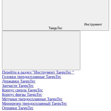
Инструмент
TaeguTec
Перейти в раздел "Инструмент TaeguTec "
Головки твердосплавные TaeguTec
Державки TaeguTec
Запчасти TaeguTec
Корпус сверла TaeguTec
Корпус фрезы TaeguTec
Метчики твердосплавные TaeguTec
Минирезец твердосплавный TaeguTec
Оправки TaeguTec