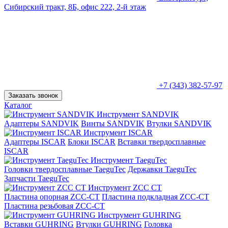
Сибирский тракт, 8Б, офис 222, 2-й этаж
+7 (343) 382-57-97
Заказать звонок
Каталог
Инструмент SANDVIK
Адаптеры SANDVIK
Винты SANDVIK
Втулки SANDVIK
Инструмент ISCAR
Адаптеры ISCAR
Блоки ISCAR
Вставки твердосплавные
ISCAR
Инструмент TaeguTec
Головки твердосплавные TaeguTec
Державки TaeguTec
Запчасти TaeguTec
Инструмент ZCС CT
Пластина опорная ZCC-CT
Пластина подкладная ZCC-CT
Пластина резьбовая ZCC-CT
Инструмент GUHRING
Вставки GUHRING
Втулки GUHRING
Головка