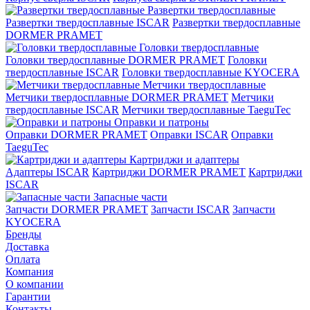
Развертки твердосплавные
Развертки твердосплавные ISCAR
Развертки твердосплавные
DORMER PRAMET
Головки твердосплавные
Головки твердосплавные DORMER PRAMET
Головки
твердосплавные ISCAR
Головки твердосплавные KYOCERA
Метчики твердосплавные
Метчики твердосплавные DORMER PRAMET
Метчики
твердосплавные ISCAR
Метчики твердосплавные TaeguTec
Оправки и патроны
Оправки DORMER PRAMET
Оправки ISCAR
Оправки
TaeguTec
Картриджи и адаптеры
Адаптеры ISCAR
Картриджи DORMER PRAMET
Картриджи
ISCAR
Запасные части
Запчасти DORMER PRAMET
Запчасти ISCAR
Запчасти
KYOCERA
Бренды
Доставка
Оплата
Компания
О компании
Гарантии
Контакты