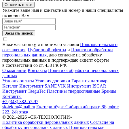
Оставить отзыв
Укажите ваше имя и контактный номер и наши специалисты
позвонят Вам
Заказать звонок
Нажимая кнопку, я принимаю условия
Пользовательского
соглашения
,
Публичной оферты
и
Политики обработки
персональных данных
, даю согласие на обработку
персональных данных и подтверждаю акцепт оферты
в соответствии со ст. 438 ГК РФ.
О компании
Контакты
Политика обработки персональных
данных
Условия оплаты
Условия доставки
Гарантия на товар
Каталог
Инструмент SANDVIK
Инструмент ISCAR
Инструмент TaeguTec
Пластины твердосплавные
Бренды
Контакты
+7 (343) 382-57-97
sk-tek.ru@mail.ru
Екатеринбург, Сибирский тракт, 8Б, офис
222, 2-й этаж
© 2021-2026 «СК-ТЕХНОЛОГИИ»
Политика обработки персональных данных
Согласие на
обработку персональных данных
Пользовательское