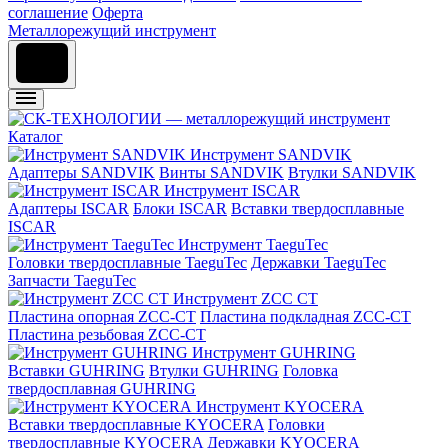
соглашение
Оферта
Металлорежущий инструмент
Каталог
Инструмент SANDVIK
Адаптеры SANDVIK
Винты SANDVIK
Втулки SANDVIK
Инструмент ISCAR
Адаптеры ISCAR
Блоки ISCAR
Вставки твердосплавные
ISCAR
Инструмент TaeguTec
Головки твердосплавные TaeguTec
Державки TaeguTec
Запчасти TaeguTec
Инструмент ZCС CT
Пластина опорная ZCC-CT
Пластина подкладная ZCC-CT
Пластина резьбовая ZCC-CT
Инструмент GUHRING
Вставки GUHRING
Втулки GUHRING
Головка
твердосплавная GUHRING
Инструмент KYOCERA
Вставки твердосплавные KYOCERA
Головки
твердосплавные KYOCERA
Державки KYOCERA