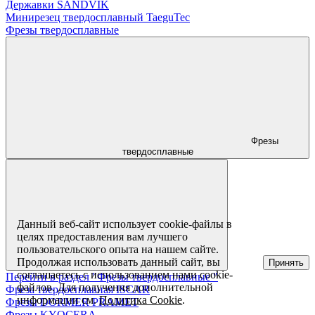
Державки SANDVIK
Минирезец твердосплавный TaeguTec
Фрезы твердосплавные
Фрезы
твердосплавные
Данный веб-сайт использует cookie-файлы в
целях предоставления вам лучшего
пользовательского опыта на нашем сайте.
Продолжая использовать данный сайт, вы
Принять
соглашаетесь с использованием нами cookie-
Перейти в раздел "Фрезы твердосплавные "
файлов. Для получения дополнительной
Фреза твердосплавная ISCAR
информации см.
Политика Cookie
.
Фрезы DORMER PRAMET
Фрезы KYOCERA