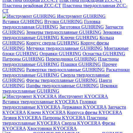
Пластина опорная ZCC-CT
Пластина подкладная ZCC-CT
Пластина резьбовая ZCC-CT
Пластина твердосплавная ZCC-
CT
Инструмент GUHRING
Вставки GUHRING
Втулки GUHRING
Головка
твердосплавная GUHRING
Заготовки GUHRING
Запчасти
GUHRING
Зенкеры твердосплавные GUHRING
Зенковки
твердосплавные GUHRING
Ключи GUHRING
Кольца
GUHRING
Корпус сверла GUHRING
Корпус фрезы
GUHRING
Метчики твердосплавные GUHRING
Монтажные
блоки GUHRING
Оправки GUHRING
Оснастка GUHRING
Патроны GUHRING
Переходники GUHRING
Пластины
твердосплавные GUHRING
Плашки GUHRING
Прочее
GUHRING
Развертки твердосплавные GUHRING
Раскатники
твердосплавные GUHRING
Сверла твердосплавные
GUHRING
Фрезы твердосплавные GUHRING
Цанги
GUHRING
Цапфы твердосплавные GUHRING
Цековки
твердосплавные GUHRING
Инструмент KYOCERA
Вставки твердосплавные KYOCERA
Головки
твердосплавные KYOCERA
Державки KYOCERA
Запчасти
KYOCERA
Ключи KYOCERA
Корпуса фрезы KYOCERA
Лезвия KYOCERA
Патроны KYOCERA
Пластины
твердосплавные KYOCERA
Сверла KYOCERA
Фрезы
KYOCERA
Хвостовики KYOCERA