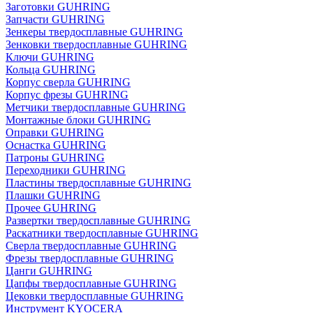
Заготовки GUHRING
Запчасти GUHRING
Зенкеры твердосплавные GUHRING
Зенковки твердосплавные GUHRING
Ключи GUHRING
Кольца GUHRING
Корпус сверла GUHRING
Корпус фрезы GUHRING
Метчики твердосплавные GUHRING
Монтажные блоки GUHRING
Оправки GUHRING
Оснастка GUHRING
Патроны GUHRING
Переходники GUHRING
Пластины твердосплавные GUHRING
Плашки GUHRING
Прочее GUHRING
Развертки твердосплавные GUHRING
Раскатники твердосплавные GUHRING
Сверла твердосплавные GUHRING
Фрезы твердосплавные GUHRING
Цанги GUHRING
Цапфы твердосплавные GUHRING
Цековки твердосплавные GUHRING
Инструмент KYOCERA