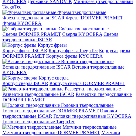
KYOCERA
Державки SANDVIK
Минирезец твердосплавный
TaeguTec
Фрезы твердосплавные
Фреза твердосплавная ISCAR
Фрезы DORMER PRAMET
Фрезы KYOCERA
Свёрла твердосплавные
Сверла DORMER PRAMET
Сверла KYOCERA
Сверла
твердосплавные ISCAR
Корпус фрезы
Корпус фрезы ISCAR
Корпус фрезы TaeguTec
Корпуса фрезы
DORMER PRAMET
Корпуса фрезы KYOCERA
Вставки твердосплавные
Вставки твердосплавные ISCAR
Вставки твердосплавные
KYOCERA
Корпус сверла
Корпус сверла ISCAR
Корпуса сверла DORMER PRAMET
Развертки твердосплавные
Развертки твердосплавные ISCAR
Развертки твердосплавные
DORMER PRAMET
Головки твердосплавные
Головки твердосплавные DORMER PRAMET
Головки
твердосплавные ISCAR
Головки твердосплавные KYOCERA
Головки твердосплавные TaeguTec
Метчики твердосплавные
Метчики твердосплавные DORMER PRAMET
Метчики