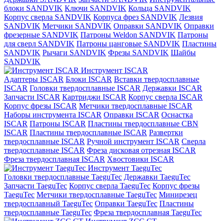
блоки SANDVIK
Ключи SANDVIK
Кольца SANDVIK
Корпус сверла SANDVIK
Корпуса фрез SANDVIK
Лезвия
SANDVIK
Метчики SANDVIK
Оправки SANDVIK
Оправки
фрезерные SANDVIK
Патроны Weldon SANDVIK
Патроны
для сверл SANDVIK
Патроны цанговые SANDVIK
Пластины
SANDVIK
Рычаги SANDVIK
Фрезы SANDVIK
Шайбы
SANDVIK
Инструмент ISCAR
Адаптеры ISCAR
Блоки ISCAR
Вставки твердосплавные
ISCAR
Головки твердосплавные ISCAR
Державки ISCAR
Запчасти ISCAR
Картриджи ISCAR
Корпус сверла ISCAR
Корпус фрезы ISCAR
Метчики твердосплавные ISCAR
Наборы инструмента ISCAR
Оправки ISCAR
Оснастка
ISCAR
Патроны ISCAR
Пластины твердосплавные CBN
ISCAR
Пластины твердосплавные ISCAR
Развертки
твердосплавные ISCAR
Ручной инструмент ISCAR
Сверла
твердосплавные ISCAR
Фреза дисковая отрезная ISCAR
Фреза твердосплавная ISCAR
Хвостовики ISCAR
Инструмент TaeguTec
Головки твердосплавные TaeguTec
Державки TaeguTec
Запчасти TaeguTec
Корпус сверла TaeguTec
Корпус фрезы
TaeguTec
Метчики твердосплавные TaeguTec
Минирезец
твердосплавный TaeguTec
Оправки TaeguTec
Пластины
твердосплавные TaeguTec
Фреза твердосплавная TaeguTec