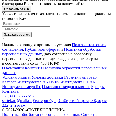
благодарим Вас за активность на нашем сайте.
Оставить отзыв
Укажите ваше имя и контактный номер и наши специалисты
позвонят Вам
Заказать звонок
Нажимая кнопку, я принимаю условия
Пользовательского
соглашения
,
Публичной оферты
и
Политики обработки
персональных данных
, даю согласие на обработку
персональных данных и подтверждаю акцепт оферты
в соответствии со ст. 438 ГК РФ.
О компании
Контакты
Политика обработки персональных
данных
Условия оплаты
Условия доставки
Гарантия на товар
Каталог
Инструмент SANDVIK
Инструмент ISCAR
Инструмент TaeguTec
Пластины твердосплавные
Бренды
Контакты
+7 (343) 382-57-97
sk-tek.ru@mail.ru
Екатеринбург, Сибирский тракт, 8Б, офис
222, 2-й этаж
© 2021-2026 «СК-ТЕХНОЛОГИИ»
Политика обработки персональных данных
Согласие на