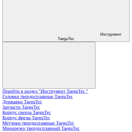
Инструмент
TaeguTec
Перейти в раздел "Инструмент TaeguTec "
Головки твердосплавные TaeguTec
Державки TaeguTec
Запчасти TaeguTec
Корпус сверла TaeguTec
Корпус фрезы TaeguTec
Метчики твердосплавные TaeguTec
Минирезец твердосплавный TaeguTec