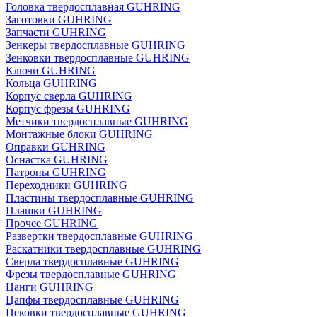
Головка твердосплавная GUHRING
Заготовки GUHRING
Запчасти GUHRING
Зенкеры твердосплавные GUHRING
Зенковки твердосплавные GUHRING
Ключи GUHRING
Кольца GUHRING
Корпус сверла GUHRING
Корпус фрезы GUHRING
Метчики твердосплавные GUHRING
Монтажные блоки GUHRING
Оправки GUHRING
Оснастка GUHRING
Патроны GUHRING
Переходники GUHRING
Пластины твердосплавные GUHRING
Плашки GUHRING
Прочее GUHRING
Развертки твердосплавные GUHRING
Раскатники твердосплавные GUHRING
Сверла твердосплавные GUHRING
Фрезы твердосплавные GUHRING
Цанги GUHRING
Цапфы твердосплавные GUHRING
Цековки твердосплавные GUHRING