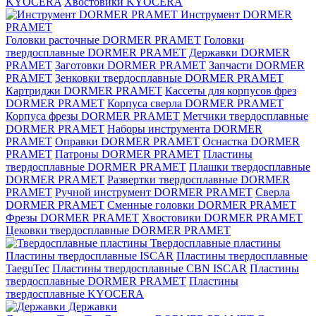
KYOCERA
Хвостовики KYOCERA
Инструмент DORMER
PRAMET
Головки расточные DORMER PRAMET
Головки
твердосплавные DORMER PRAMET
Державки DORMER
PRAMET
Заготовки DORMER PRAMET
Запчасти DORMER
PRAMET
Зенковки твердосплавные DORMER PRAMET
Картриджи DORMER PRAMET
Кассеты для корпусов фрез
DORMER PRAMET
Корпуса сверла DORMER PRAMET
Корпуса фрезы DORMER PRAMET
Метчики твердосплавные
DORMER PRAMET
Наборы инструмента DORMER
PRAMET
Оправки DORMER PRAMET
Оснастка DORMER
PRAMET
Патроны DORMER PRAMET
Пластины
твердосплавные DORMER PRAMET
Плашки твердосплавные
DORMER PRAMET
Развертки твердосплавные DORMER
PRAMET
Ручной инструмент DORMER PRAMET
Сверла
DORMER PRAMET
Сменные головки DORMER PRAMET
Фрезы DORMER PRAMET
Хвостовики DORMER PRAMET
Цековки твердосплавные DORMER PRAMET
Твердосплавные пластины
Пластины твердосплавные ISCAR
Пластины твердосплавные
TaeguTec
Пластины твердосплавные CBN ISCAR
Пластины
твердосплавные DORMER PRAMET
Пластины
твердосплавные KYOCERA
Державки