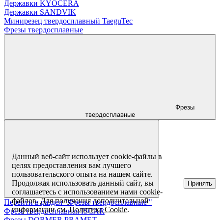
Державки KYOCERA
Державки SANDVIK
Минирезец твердосплавный TaeguTec
Фрезы твердосплавные
Фрезы
твердосплавные
Данный веб-сайт использует cookie-файлы в
целях предоставления вам лучшего
пользовательского опыта на нашем сайте.
Продолжая использовать данный сайт, вы
Принять
соглашаетесь с использованием нами cookie-
файлов. Для получения дополнительной
Перейти в раздел "Фрезы твердосплавные "
информации см.
Политика Cookie
.
Фреза твердосплавная ISCAR
Фрезы DORMER PRAMET