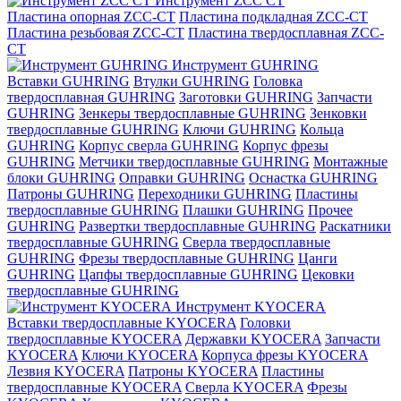
Инструмент ZCС CT
Пластина опорная ZCC-CT
Пластина подкладная ZCC-CT
Пластина резьбовая ZCC-CT
Пластина твердосплавная ZCC-
CT
Инструмент GUHRING
Вставки GUHRING
Втулки GUHRING
Головка
твердосплавная GUHRING
Заготовки GUHRING
Запчасти
GUHRING
Зенкеры твердосплавные GUHRING
Зенковки
твердосплавные GUHRING
Ключи GUHRING
Кольца
GUHRING
Корпус сверла GUHRING
Корпус фрезы
GUHRING
Метчики твердосплавные GUHRING
Монтажные
блоки GUHRING
Оправки GUHRING
Оснастка GUHRING
Патроны GUHRING
Переходники GUHRING
Пластины
твердосплавные GUHRING
Плашки GUHRING
Прочее
GUHRING
Развертки твердосплавные GUHRING
Раскатники
твердосплавные GUHRING
Сверла твердосплавные
GUHRING
Фрезы твердосплавные GUHRING
Цанги
GUHRING
Цапфы твердосплавные GUHRING
Цековки
твердосплавные GUHRING
Инструмент KYOCERA
Вставки твердосплавные KYOCERA
Головки
твердосплавные KYOCERA
Державки KYOCERA
Запчасти
KYOCERA
Ключи KYOCERA
Корпуса фрезы KYOCERA
Лезвия KYOCERA
Патроны KYOCERA
Пластины
твердосплавные KYOCERA
Сверла KYOCERA
Фрезы