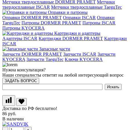
Метчики твердосплавные DORMER PRAMET
Метчики
твердосплавные ISCAR
Метчики твердосплавные TaeguTec
Оправки и патроны
Оправки DORMER PRAMET
Оправки ISCAR
Оправки
TaeguTec
Патроны DORMER PRAMET
Патроны ISCAR
Патроны KYOCERA
Картриджи и адаптеры
Адаптеры ISCAR
Картриджи DORMER PRAMET
Картриджи
ISCAR
Запасные части
Запчасти DORMER PRAMET
Запчасти ISCAR
Запчасти
KYOCERA
Запчасти TaeguTec
Ключи KYOCERA
Нужна консультация?
Наши специалисты ответят на любой интересующий вопрос
ЗАДАТЬ ВОПРОС
Доставка по РФ бесплатно!
86 руб.
В наличии
-
+