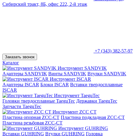
Сибирский тракт, 8Б, офис 222, 2-й этаж
+7 (343) 382-57-97
Заказать звонок
Каталог
Инструмент SANDVIK
Адаптеры SANDVIK
Винты SANDVIK
Втулки SANDVIK
Инструмент ISCAR
Адаптеры ISCAR
Блоки ISCAR
Вставки твердосплавные
ISCAR
Инструмент TaeguTec
Головки твердосплавные TaeguTec
Державки TaeguTec
Запчасти TaeguTec
Инструмент ZCС CT
Пластина опорная ZCC-CT
Пластина подкладная ZCC-CT
Пластина резьбовая ZCC-CT
Инструмент GUHRING
Вставки GUHRING
Втулки GUHRING
Головка