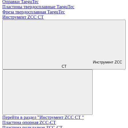
Оправки TaeguTec
Пластины твердосплавные TaeguTec
Фреза твердосплавная TaeguTec
Инструмент ZCС CT
Инструмент ZCС
CT
Перейти в раздел "Инструмент ZCС CT "
Пластина опорная ZCC-CT
Пластина подкладная ZCC-CT