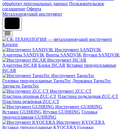
обработку персональных данных
Пользовательское
соглашение
Оферта
Металлорежущий инструмент
Каталог
Инструмент SANDVIK
Адаптеры SANDVIK
Винты SANDVIK
Втулки SANDVIK
Инструмент ISCAR
Адаптеры ISCAR
Блоки ISCAR
Вставки твердосплавные
ISCAR
Инструмент TaeguTec
Головки твердосплавные TaeguTec
Державки TaeguTec
Запчасти TaeguTec
Инструмент ZCС CT
Пластина опорная ZCC-CT
Пластина подкладная ZCC-CT
Пластина резьбовая ZCC-CT
Инструмент GUHRING
Вставки GUHRING
Втулки GUHRING
Головка
твердосплавная GUHRING
Инструмент KYOCERA
Вставки твердосплавные KYOCERA
Головки