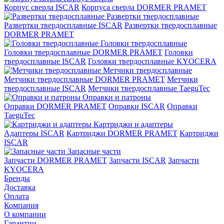
Корпус сверла ISCAR
Корпуса сверла DORMER PRAMET
Развертки твердосплавные
Развертки твердосплавные ISCAR
Развертки твердосплавные
DORMER PRAMET
Головки твердосплавные
Головки твердосплавные DORMER PRAMET
Головки
твердосплавные ISCAR
Головки твердосплавные KYOCERA
Метчики твердосплавные
Метчики твердосплавные DORMER PRAMET
Метчики
твердосплавные ISCAR
Метчики твердосплавные TaeguTec
Оправки и патроны
Оправки DORMER PRAMET
Оправки ISCAR
Оправки
TaeguTec
Картриджи и адаптеры
Адаптеры ISCAR
Картриджи DORMER PRAMET
Картриджи
ISCAR
Запасные части
Запчасти DORMER PRAMET
Запчасти ISCAR
Запчасти
KYOCERA
Бренды
Доставка
Оплата
Компания
О компании
Гарантии