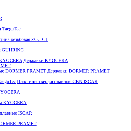
R
и TaeguTec
тина резьбовая ZCC-CT
ая GUHRING
е KYOCERA
Державки KYOCERA
AMET
вные DORMER PRAMET
Державки DORMER PRAMET
aeguTec
Пластины твердосплавные CBN ISCAR
 KYOCERA
зы KYOCERA
сплавные ISCAR
 DORMER PRAMET