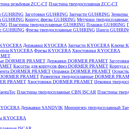
тина резьбовая ZCC-CT
Пластина твердосплавная ZCC-CT
ая GUHRING
Заготовки GUHRING
Запчасти GUHRING
Зенкеры
ла GUHRING
Корпус фрезы GUHRING
Метчики твердосплавны
ING
Пластины твердосплавные GUHRING
Плашки GUHRING
ные GUHRING
Фрезы твердосплавные GUHRING
Цанги GUHRI
е KYOCERA
Державки KYOCERA
Запчасти KYOCERA
Ключи 
верла KYOCERA
Фрезы KYOCERA
Хвостовики KYOCERA
AMET
вные DORMER PRAMET
Державки DORMER PRAMET
Заготов
RAMET
Кассеты для корпусов фрез DORMER PRAMET
Корпуса
умента DORMER PRAMET
Оправки DORMER PRAMET
Оснаст
ые DORMER PRAMET
Развертки твердосплавные DORMER PRA
MER PRAMET
Хвостовики DORMER PRAMET
Цековки тверд
aeguTec
Пластины твердосплавные CBN ISCAR
Пластины тве
 KYOCERA
Державки SANDVIK
Минирезец твердосплавный Tae
зы KYOCERA
сплавные ISCAR