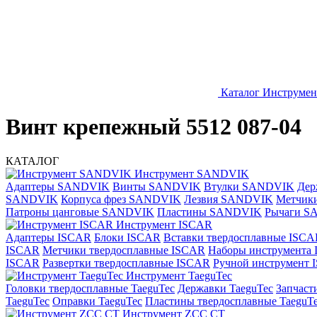
Каталог
Инструме
Винт крепежный 5512 087-04
КАТАЛОГ
Инструмент SANDVIK
Адаптеры SANDVIK
Винты SANDVIK
Втулки SANDVIK
Дер
SANDVIK
Корпуса фрез SANDVIK
Лезвия SANDVIK
Метчик
Патроны цанговые SANDVIK
Пластины SANDVIK
Рычаги S
Инструмент ISCAR
Адаптеры ISCAR
Блоки ISCAR
Вставки твердосплавные ISCA
ISCAR
Метчики твердосплавные ISCAR
Наборы инструмента
ISCAR
Развертки твердосплавные ISCAR
Ручной инструмент
Инструмент TaeguTec
Головки твердосплавные TaeguTec
Державки TaeguTec
Запчаст
TaeguTec
Оправки TaeguTec
Пластины твердосплавные TaeguT
Инструмент ZCС CT