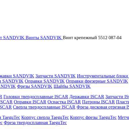
нт SANDVIK
Винты SANDVIK
Винт крепежный 5512 087-04
жавки SANDVIK
Запчасти SANDVIK
Инструментальные блок
и SANDVIK
Оправки SANDVIK
Оправки фрезерные SANDVIK
ANDVIK
Фрезы SANDVIK
Шайбы SANDVIK
R
Головки твердосплавные ISCAR
Державки ISCAR
Запчасти I
 ISCAR
Оправки ISCAR
Оснастка ISCAR
Патроны ISCAR
Пласт
 ISCAR
Сверла твердосплавные ISCAR
Фреза дисковая отрезная
и TaeguTec
Корпус сверла TaeguTec
Корпус фрезы TaeguTec
Метч
ec
Фреза твердосплавная TaeguTec