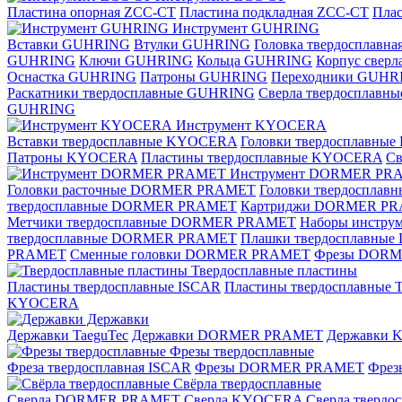
Пластина опорная ZCC-CT
Пластина подкладная ZCC-CT
Плас
Инструмент GUHRING
Вставки GUHRING
Втулки GUHRING
Головка твердосплавн
GUHRING
Ключи GUHRING
Кольца GUHRING
Корпус свер
Оснастка GUHRING
Патроны GUHRING
Переходники GUHR
Раскатники твердосплавные GUHRING
Сверла твердосплав
GUHRING
Инструмент KYOCERA
Вставки твердосплавные KYOCERA
Головки твердосплавны
Патроны KYOCERA
Пластины твердосплавные KYOCERA
С
Инструмент DORMER PR
Головки расточные DORMER PRAMET
Головки твердоспла
твердосплавные DORMER PRAMET
Картриджи DORMER P
Метчики твердосплавные DORMER PRAMET
Наборы инстр
твердосплавные DORMER PRAMET
Плашки твердосплавн
PRAMET
Сменные головки DORMER PRAMET
Фрезы DOR
Твердосплавные пластины
Пластины твердосплавные ISCAR
Пластины твердосплавные T
KYOCERA
Державки
Державки TaeguTec
Державки DORMER PRAMET
Державки
Фрезы твердосплавные
Фреза твердосплавная ISCAR
Фрезы DORMER PRAMET
Фре
Свёрла твердосплавные
Сверла DORMER PRAMET
Сверла KYOCERA
Сверла твердо