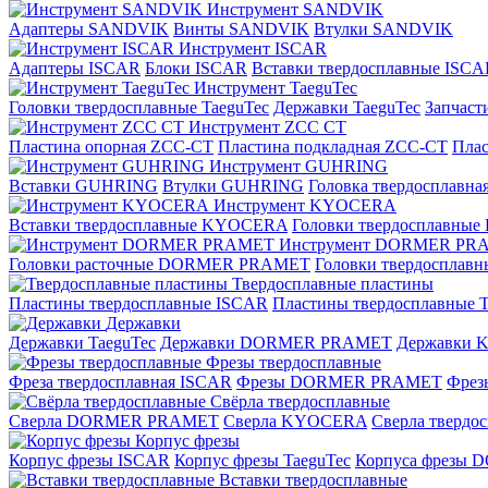
Инструмент SANDVIK
Адаптеры SANDVIK
Винты SANDVIK
Втулки SANDVIK
Инструмент ISCAR
Адаптеры ISCAR
Блоки ISCAR
Вставки твердосплавные ISCA
Инструмент TaeguTec
Головки твердосплавные TaeguTec
Державки TaeguTec
Запчаст
Инструмент ZCС CT
Пластина опорная ZCC-CT
Пластина подкладная ZCC-CT
Плас
Инструмент GUHRING
Вставки GUHRING
Втулки GUHRING
Головка твердосплавн
Инструмент KYOCERA
Вставки твердосплавные KYOCERA
Головки твердосплавны
Инструмент DORMER PR
Головки расточные DORMER PRAMET
Головки твердоспла
Твердосплавные пластины
Пластины твердосплавные ISCAR
Пластины твердосплавные T
Державки
Державки TaeguTec
Державки DORMER PRAMET
Державки
Фрезы твердосплавные
Фреза твердосплавная ISCAR
Фрезы DORMER PRAMET
Фре
Свёрла твердосплавные
Сверла DORMER PRAMET
Сверла KYOCERA
Сверла твердо
Корпус фрезы
Корпус фрезы ISCAR
Корпус фрезы TaeguTec
Корпуса фрезы
Вставки твердосплавные