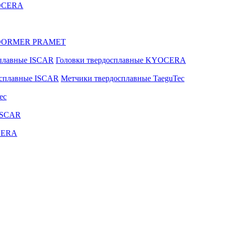
YOCERA
ые DORMER PRAMET
сплавные ISCAR
Головки твердосплавные KYOCERA
осплавные ISCAR
Метчики твердосплавные TaeguTec
ec
ISCAR
CERA