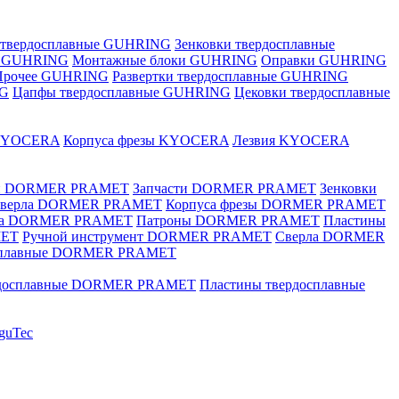
 твердосплавные GUHRING
Зенковки твердосплавные
е GUHRING
Монтажные блоки GUHRING
Оправки GUHRING
Прочее GUHRING
Развертки твердосплавные GUHRING
NG
Цапфы твердосплавные GUHRING
Цековки твердосплавные
KYOCERA
Корпуса фрезы KYOCERA
Лезвия KYOCERA
ки DORMER PRAMET
Запчасти DORMER PRAMET
Зенковки
 сверла DORMER PRAMET
Корпуса фрезы DORMER PRAMET
ка DORMER PRAMET
Патроны DORMER PRAMET
Пластины
MET
Ручной инструмент DORMER PRAMET
Сверла DORMER
осплавные DORMER PRAMET
рдосплавные DORMER PRAMET
Пластины твердосплавные
guTec