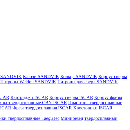
и SANDVIK
Ключи SANDVIK
Кольца SANDVIK
Корпус сверла
Патроны Weldon SANDVIK
Патроны для сверл SANDVIK
SCAR
Картриджи ISCAR
Корпус сверла ISCAR
Корпус фрезы
ины твердосплавные CBN ISCAR
Пластины твердосплавные
 ISCAR
Фреза твердосплавная ISCAR
Хвостовики ISCAR
ики твердосплавные TaeguTec
Минирезец твердосплавный