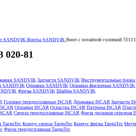
нт SANDVIK
Винты SANDVIK
Винт с потайной головкой 5513 
3 020-81
жавки SANDVIK
Запчасти SANDVIK
Инструментальные блок
и SANDVIK
Оправки SANDVIK
Оправки фрезерные SANDVIK
ANDVIK
Фрезы SANDVIK
Шайбы SANDVIK
R
Головки твердосплавные ISCAR
Державки ISCAR
Запчасти I
 ISCAR
Оправки ISCAR
Оснастка ISCAR
Патроны ISCAR
Пласт
 ISCAR
Сверла твердосплавные ISCAR
Фреза дисковая отрезная
и TaeguTec
Корпус сверла TaeguTec
Корпус фрезы TaeguTec
Метч
ec
Фреза твердосплавная TaeguTec