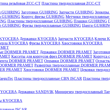
тина резьбовая ZCC-CT
Пластина твердосплавная ZCC-CT
ая GUHRING
Заготовки GUHRING
Запчасти GUHRING
Зенкеры
ла GUHRING
Корпус фрезы GUHRING
Метчики твердосплавны
ING
Пластины твердосплавные GUHRING
Плашки GUHRING
ные GUHRING
Фрезы твердосплавные GUHRING
Цанги GUHRI
е KYOCERA
Державки KYOCERA
Запчасти KYOCERA
Ключи 
верла KYOCERA
Фрезы KYOCERA
Хвостовики KYOCERA
AMET
вные DORMER PRAMET
Державки DORMER PRAMET
Заготов
RAMET
Кассеты для корпусов фрез DORMER PRAMET
Корпуса
умента DORMER PRAMET
Оправки DORMER PRAMET
Оснаст
ые DORMER PRAMET
Развертки твердосплавные DORMER PRA
MER PRAMET
Хвостовики DORMER PRAMET
Цековки тверд
aeguTec
Пластины твердосплавные CBN ISCAR
Пластины тве
 KYOCERA
Державки SANDVIK
Минирезец твердосплавный Tae
зы KYOCERA
сплавные ISCAR