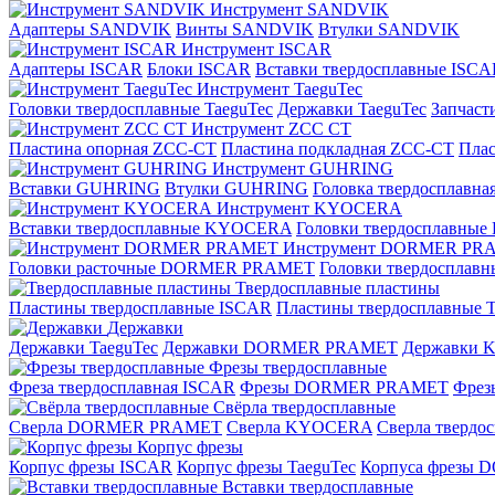
Инструмент SANDVIK
Адаптеры SANDVIK
Винты SANDVIK
Втулки SANDVIK
Инструмент ISCAR
Адаптеры ISCAR
Блоки ISCAR
Вставки твердосплавные ISCA
Инструмент TaeguTec
Головки твердосплавные TaeguTec
Державки TaeguTec
Запчаст
Инструмент ZCС CT
Пластина опорная ZCC-CT
Пластина подкладная ZCC-CT
Плас
Инструмент GUHRING
Вставки GUHRING
Втулки GUHRING
Головка твердосплавн
Инструмент KYOCERA
Вставки твердосплавные KYOCERA
Головки твердосплавны
Инструмент DORMER PR
Головки расточные DORMER PRAMET
Головки твердоспла
Твердосплавные пластины
Пластины твердосплавные ISCAR
Пластины твердосплавные T
Державки
Державки TaeguTec
Державки DORMER PRAMET
Державки
Фрезы твердосплавные
Фреза твердосплавная ISCAR
Фрезы DORMER PRAMET
Фре
Свёрла твердосплавные
Сверла DORMER PRAMET
Сверла KYOCERA
Сверла твердо
Корпус фрезы
Корпус фрезы ISCAR
Корпус фрезы TaeguTec
Корпуса фрезы
Вставки твердосплавные