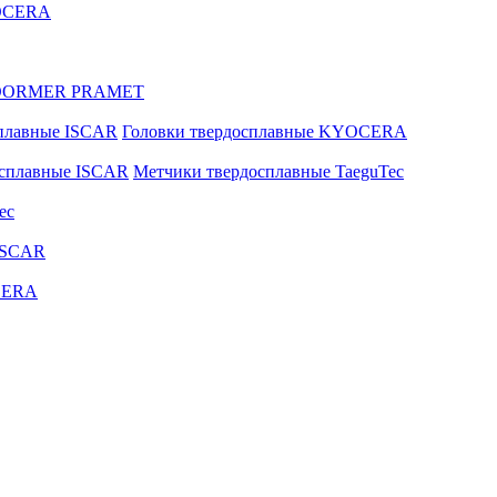
YOCERA
ые DORMER PRAMET
сплавные ISCAR
Головки твердосплавные KYOCERA
осплавные ISCAR
Метчики твердосплавные TaeguTec
ec
ISCAR
CERA