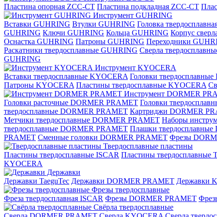
Пластина опорная ZCC-CT
Пластина подкладная ZCC-CT
Плас
Инструмент GUHRING
Вставки GUHRING
Втулки GUHRING
Головка твердосплавн
GUHRING
Ключи GUHRING
Кольца GUHRING
Корпус свер
Оснастка GUHRING
Патроны GUHRING
Переходники GUHR
Раскатники твердосплавные GUHRING
Сверла твердосплав
GUHRING
Инструмент KYOCERA
Вставки твердосплавные KYOCERA
Головки твердосплавны
Патроны KYOCERA
Пластины твердосплавные KYOCERA
С
Инструмент DORMER PR
Головки расточные DORMER PRAMET
Головки твердоспла
твердосплавные DORMER PRAMET
Картриджи DORMER P
Метчики твердосплавные DORMER PRAMET
Наборы инстр
твердосплавные DORMER PRAMET
Плашки твердосплавн
PRAMET
Сменные головки DORMER PRAMET
Фрезы DOR
Твердосплавные пластины
Пластины твердосплавные ISCAR
Пластины твердосплавные T
KYOCERA
Державки
Державки TaeguTec
Державки DORMER PRAMET
Державки
Фрезы твердосплавные
Фреза твердосплавная ISCAR
Фрезы DORMER PRAMET
Фре
Свёрла твердосплавные
Сверла DORMER PRAMET
Сверла KYOCERA
Сверла твердо