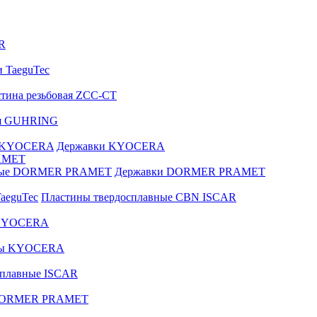
R
и TaeguTec
тина резьбовая ZCC-CT
ая GUHRING
е KYOCERA
Державки KYOCERA
AMET
вные DORMER PRAMET
Державки DORMER PRAMET
aeguTec
Пластины твердосплавные CBN ISCAR
 KYOCERA
зы KYOCERA
сплавные ISCAR
 DORMER PRAMET