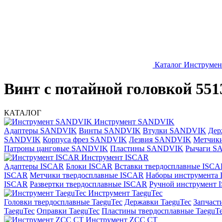
Каталог
Инструме
Винт с потайной головкой 551
КАТАЛОГ
Инструмент SANDVIK
Адаптеры SANDVIK
Винты SANDVIK
Втулки SANDVIK
Дер
SANDVIK
Корпуса фрез SANDVIK
Лезвия SANDVIK
Метчик
Патроны цанговые SANDVIK
Пластины SANDVIK
Рычаги S
Инструмент ISCAR
Адаптеры ISCAR
Блоки ISCAR
Вставки твердосплавные ISCA
ISCAR
Метчики твердосплавные ISCAR
Наборы инструмента
ISCAR
Развертки твердосплавные ISCAR
Ручной инструмент
Инструмент TaeguTec
Головки твердосплавные TaeguTec
Державки TaeguTec
Запчаст
TaeguTec
Оправки TaeguTec
Пластины твердосплавные TaeguT
Инструмент ZCС CT