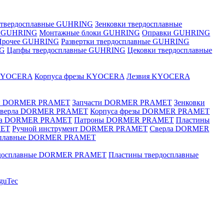
 твердосплавные GUHRING
Зенковки твердосплавные
е GUHRING
Монтажные блоки GUHRING
Оправки GUHRING
Прочее GUHRING
Развертки твердосплавные GUHRING
NG
Цапфы твердосплавные GUHRING
Цековки твердосплавные
KYOCERA
Корпуса фрезы KYOCERA
Лезвия KYOCERA
ки DORMER PRAMET
Запчасти DORMER PRAMET
Зенковки
 сверла DORMER PRAMET
Корпуса фрезы DORMER PRAMET
ка DORMER PRAMET
Патроны DORMER PRAMET
Пластины
MET
Ручной инструмент DORMER PRAMET
Сверла DORMER
осплавные DORMER PRAMET
рдосплавные DORMER PRAMET
Пластины твердосплавные
guTec