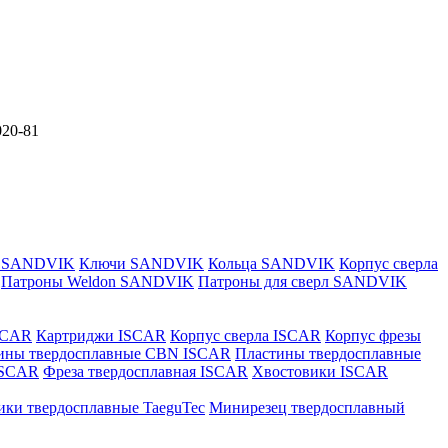
020-81
и SANDVIK
Ключи SANDVIK
Кольца SANDVIK
Корпус сверла
Патроны Weldon SANDVIK
Патроны для сверл SANDVIK
SCAR
Картриджи ISCAR
Корпус сверла ISCAR
Корпус фрезы
ины твердосплавные CBN ISCAR
Пластины твердосплавные
 ISCAR
Фреза твердосплавная ISCAR
Хвостовики ISCAR
ики твердосплавные TaeguTec
Минирезец твердосплавный