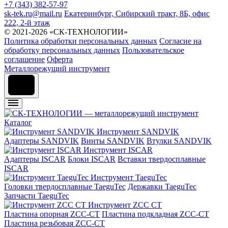
+7 (343) 382-57-97
sk-tek.ru@mail.ru
Екатеринбург, Сибирский тракт, 8Б, офис
222, 2-й этаж
© 2021-2026 «СК-ТЕХНОЛОГИИ»
Политика обработки персональных данных
Согласие на
обработку персональных данных
Пользовательское
соглашение
Оферта
Металлорежущий инструмент
Каталог
Инструмент SANDVIK
Адаптеры SANDVIK
Винты SANDVIK
Втулки SANDVIK
Инструмент ISCAR
Адаптеры ISCAR
Блоки ISCAR
Вставки твердосплавные
ISCAR
Инструмент TaeguTec
Головки твердосплавные TaeguTec
Державки TaeguTec
Запчасти TaeguTec
Инструмент ZCС CT
Пластина опорная ZCC-CT
Пластина подкладная ZCC-CT
Пластина резьбовая ZCC-CT