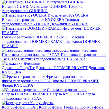
Инструмент GUHRING
Вставки GUHRING
Втулки GUHRING
Головка
твердосплавная GUHRING
Инструмент KYOCERA
Вставки твердосплавные KYOCERA
Головки
твердосплавные KYOCERA
Державки KYOCERA
Инструмент DORMER
PRAMET
Головки расточные DORMER PRAMET
Головки
твердосплавные DORMER PRAMET
Державки DORMER
PRAMET
Твердосплавные пластины
Пластины твердосплавные ISCAR
Пластины твердосплавные
TaeguTec
Пластины твердосплавные CBN ISCAR
Державки
Державки TaeguTec
Державки DORMER PRAMET
Державки
KYOCERA
Фрезы твердосплавные
Фреза твердосплавная ISCAR
Фрезы DORMER PRAMET
Фрезы KYOCERA
Свёрла твердосплавные
Сверла DORMER PRAMET
Сверла KYOCERA
Сверла
твердосплавные ISCAR
Корпус фрезы
Корпус фрезы ISCAR
Корпус фрезы TaeguTec
Корпуса фрезы