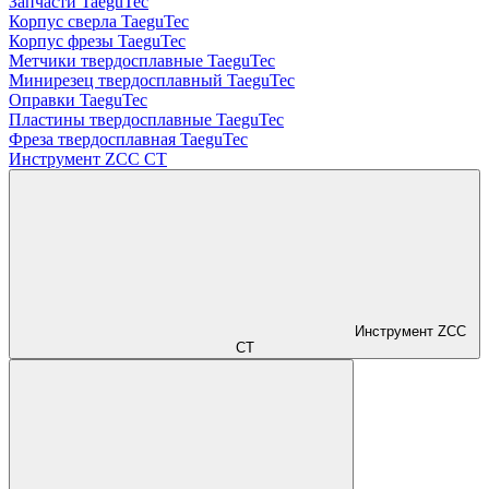
Запчасти TaeguTec
Корпус сверла TaeguTec
Корпус фрезы TaeguTec
Метчики твердосплавные TaeguTec
Минирезец твердосплавный TaeguTec
Оправки TaeguTec
Пластины твердосплавные TaeguTec
Фреза твердосплавная TaeguTec
Инструмент ZCС CT
Инструмент ZCС
CT